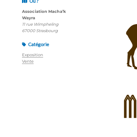
Où ?
Association Macha’k
Wayra
11 rue Wimpheling
67000 Strasbourg
Catégorie
Exposition
Vente