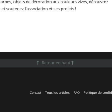
harpes, objets de décoration aux couleurs vives, découvrez
n et soutenez l’association et ses projets !
Retour en haut
Contact
Tous les articles
FAQ
Politique de confid