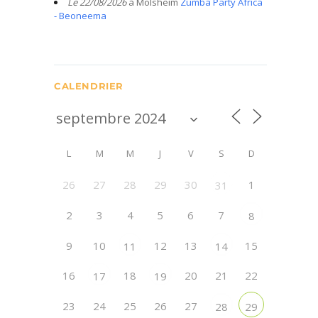
Le 22/08/2026
à Molsheim
Zumba Party Africa
- Beoneema
CALENDRIER
L
M
M
J
V
S
D
26
27
28
29
30
1
31
2
3
4
5
6
7
8
9
10
12
13
15
11
14
16
18
20
21
22
17
19
23
24
25
26
27
28
29