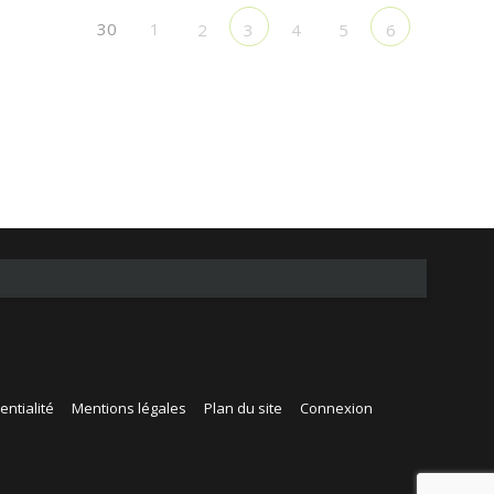
30
1
2
3
4
5
6
entialité
Mentions légales
Plan du site
Connexion