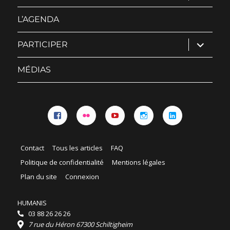
sous-
menu
L’AGENDA
ouvrir
PARTICIPER
le
sous-
menu
MÉDIAS
Facebook
Flickr
YouTube
Instagram
Linkedin
Contact
Tous les articles
FAQ
Politique de confidentialité
Mentions légales
Plan du site
Connexion
HUMANIS
03 88 26 26 26
7 rue du Héron 67300 Schiltigheim