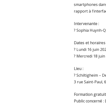
smartphones dans l
rapport à l’interf
Intervenante :
? Sophia Huynh-Q
Dates et horaires 
? Lundi 16 juin 2
? Mercredi 18 jui
Lieu :
? Schiltigheim – D
3 rue Saint-Paul, 
Formation gratui
Public concerné
: 