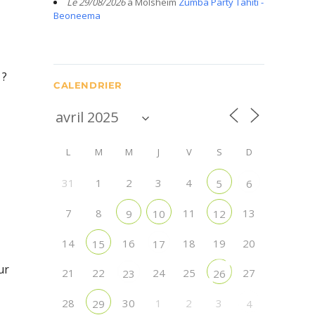
Le 29/08/2026
à Molsheim
Zumba Party Tahiti -
Beoneema
 ?
CALENDRIER
L
M
M
J
V
S
D
31
1
2
3
4
5
6
7
8
11
13
9
10
12
14
16
18
19
20
15
17
ur
21
22
24
25
27
23
26
28
30
1
2
3
29
4