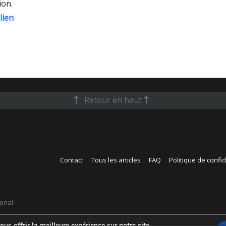
ion.
 lien
Retour en haut
Contact
Tous les articles
FAQ
Politique de confid
ional
us offrir la meilleure expérience sur notre site.