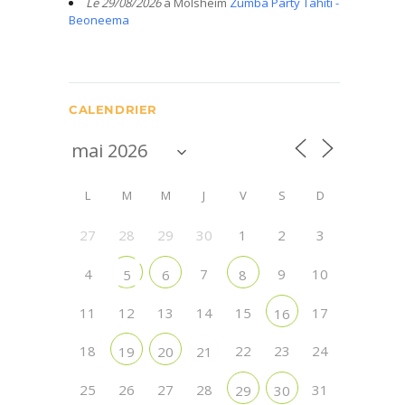
Le 29/08/2026
à Molsheim
Zumba Party Tahiti -
Beoneema
CALENDRIER
L
M
M
J
V
S
D
27
28
29
30
1
2
3
4
7
9
10
5
6
8
11
12
13
14
15
17
16
18
22
23
24
19
20
21
25
26
27
28
31
29
30