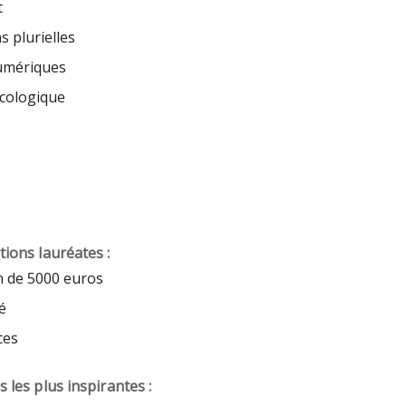
t
 plurielles
umériques
écologique
tions lauréates :
n de 5000 euros
té
ces
 les plus inspirantes :