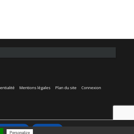
entialité
Mentions légales
Plan du site
Connexion
Accepter
Rejeter
l
Personalize