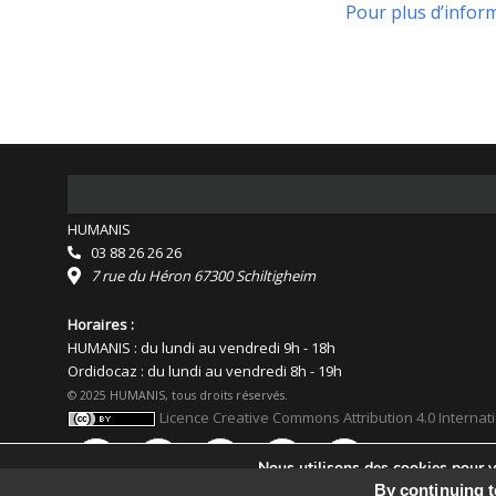
Pour plus d’infor
HUMANIS
03 88 26 26 26
7 rue du Héron 67300 Schiltigheim
Horaires :
HUMANIS : du lundi au vendredi 9h - 18h
Ordidocaz : du lundi au vendredi 8h - 19h
© 2025 HUMANIS, tous droits réservés.
Licence Creative Commons Attribution 4.0 Internat
Nous utilisons des cookies pour vo
Vous pouvez en savoir plus sur le
By continuing t