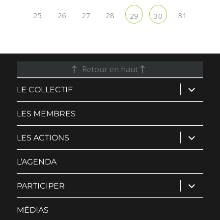
25
26
27
28
31
29
30
Retour en haut
ouvrir
LE COLLECTIF
le
sous-
menu
LES MEMBRES
ouvrir
LES ACTIONS
le
sous-
menu
L’AGENDA
ouvrir
PARTICIPER
le
sous-
menu
MÉDIAS