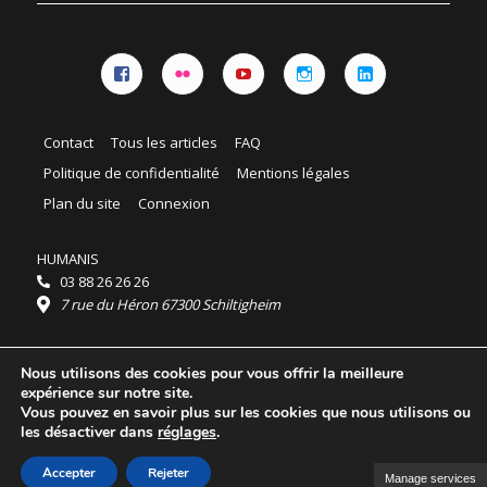
Facebook
Flickr
YouTube
Instagram
Linkedin
Contact
Tous les articles
FAQ
Politique de confidentialité
Mentions légales
Plan du site
Connexion
HUMANIS
03 88 26 26 26
7 rue du Héron 67300 Schiltigheim
Horaires :
Nous utilisons des cookies pour vous offrir la meilleure
HUMANIS : du lundi au vendredi 9h - 18h
expérience sur notre site.
Ordidocaz : du lundi au vendredi 8h - 19h
Vous pouvez en savoir plus sur les cookies que nous utilisons ou
© 2025 HUMANIS, tous droits réservés.
les désactiver dans
réglages
.
Licence Creative Commons Attribution 4.0
International
Accepter
Rejeter
Manage services