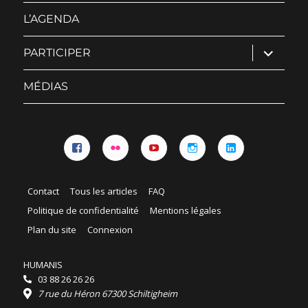
sous-
menu
L’AGENDA
ouvrir
PARTICIPER
le
sous-
menu
MÉDIAS
Facebook
Flickr
YouTube
Instagram
Linkedin
Contact
Tous les articles
FAQ
Politique de confidentialité
Mentions légales
Plan du site
Connexion
HUMANIS
03 88 26 26 26
7 rue du Héron 67300 Schiltigheim