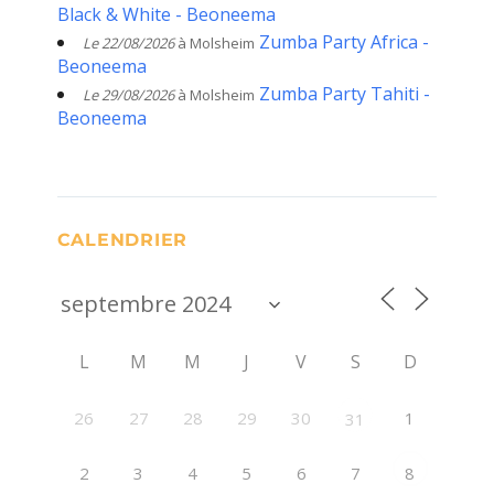
Black & White - Beoneema
Zumba Party Africa -
Le 22/08/2026
à Molsheim
Beoneema
Zumba Party Tahiti -
Le 29/08/2026
à Molsheim
Beoneema
CALENDRIER
L
M
M
J
V
S
D
26
27
28
29
30
1
31
2
3
4
5
6
7
8