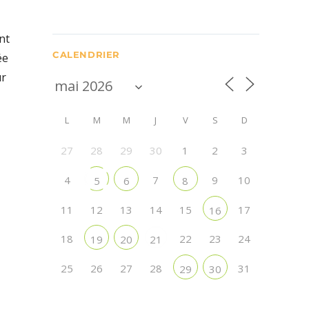
nt
CALENDRIER
ée
ur
L
M
M
J
V
S
D
27
28
29
30
1
2
3
4
7
9
10
5
6
8
11
12
13
14
15
17
16
18
22
23
24
19
20
21
25
26
27
28
31
29
30