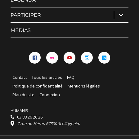
ouvrir
PARTICIPER
le
sous-
menu
MÉDIAS
Facebook
Flickr
YouTube
Instagram
Linkedin
Contact
Tous les articles
FAQ
Politique de confidentialité
Mentions légales
Plan du site
Connexion
HUMANIS
03 88 26 26 26
7 rue du Héron 67300 Schiltigheim
Horaires :