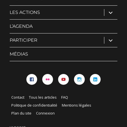
ouvrir
LES ACTIONS
le
sous-
menu
L’AGENDA
ouvrir
PARTICIPER
le
sous-
menu
MÉDIAS
Facebook
Flickr
YouTube
Instagram
Linkedin
Contact
Tous les articles
FAQ
Politique de confidentialité
Mentions légales
Plan du site
Connexion