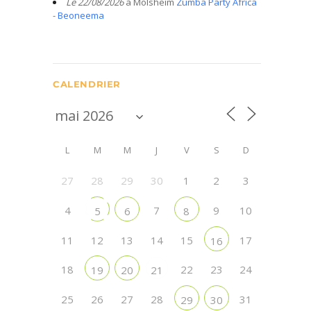
Le 22/08/2026
à Molsheim
Zumba Party Africa
- Beoneema
CALENDRIER
L
M
M
J
V
S
D
27
28
29
30
1
2
3
4
7
9
10
5
6
8
11
12
13
14
15
17
16
18
22
23
24
19
20
21
25
26
27
28
31
29
30