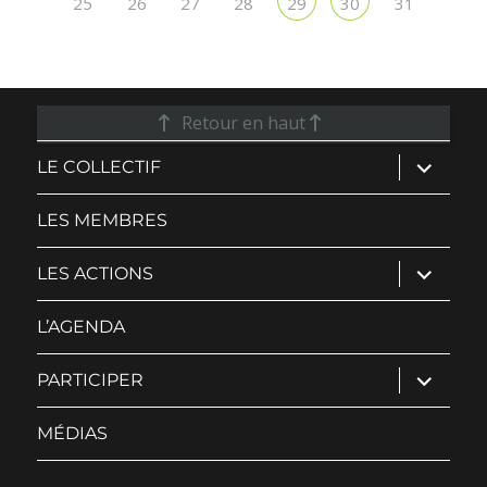
25
26
27
28
31
29
30
Retour en haut
ouvrir
LE COLLECTIF
le
sous-
menu
LES MEMBRES
ouvrir
LES ACTIONS
le
sous-
menu
L’AGENDA
ouvrir
PARTICIPER
le
sous-
menu
MÉDIAS