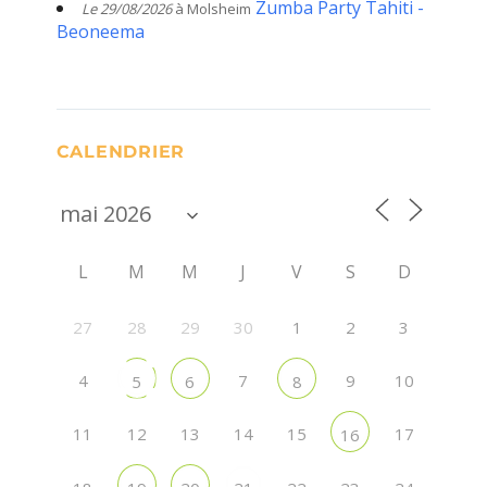
Zumba Party Tahiti -
Le 29/08/2026
à Molsheim
Beoneema
CALENDRIER
L
M
M
J
V
S
D
27
28
29
30
1
2
3
4
7
9
10
5
6
8
11
12
13
14
15
17
16