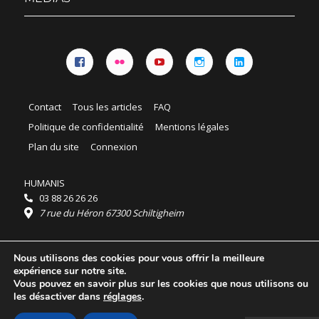
Facebook
Flickr
YouTube
Instagram
Linkedin
Contact
Tous les articles
FAQ
Politique de confidentialité
Mentions légales
Plan du site
Connexion
HUMANIS
03 88 26 26 26
7 rue du Héron 67300 Schiltigheim
Horaires :
Nous utilisons des cookies pour vous offrir la meilleure
HUMANIS : du lundi au vendredi 9h - 18h
expérience sur notre site.
Ordidocaz : du lundi au vendredi 8h - 19h
Vous pouvez en savoir plus sur les cookies que nous utilisons ou
© 2025 HUMANIS, tous droits réservés.
les désactiver dans
réglages
.
Licence Creative Commons Attribution 4.0
International