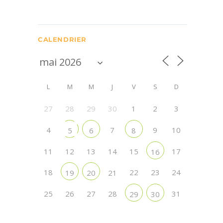
CALENDRIER
L
M
M
J
V
S
D
27
28
29
30
1
2
3
4
7
9
10
5
6
8
11
12
13
14
15
17
16
18
22
23
24
19
20
21
25
26
27
28
31
29
30