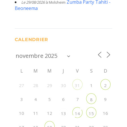
Zumba Party Tahiti -
Le 29/08/2026
à Molsheim
Beoneema
CALENDRIER
L
M
M
J
V
S
D
27
29
30
1
28
31
2
3
4
5
6
7
9
8
10
11
12
16
13
14
15