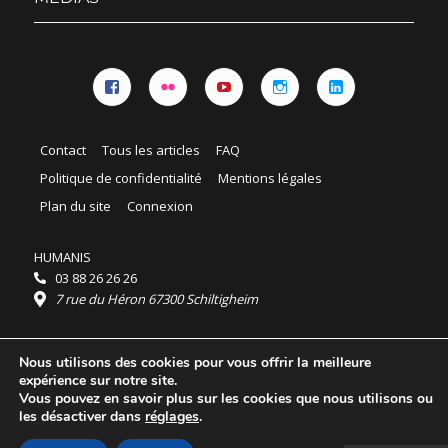
Facebook
Flickr
YouTube
Instagram
Linkedin
Contact
Tous les articles
FAQ
Politique de confidentialité
Mentions légales
Plan du site
Connexion
HUMANIS
03 88 26 26 26
7 rue du Héron 67300 Schiltigheim
Horaires :
Nous utilisons des cookies pour vous offrir la meilleure
HUMANIS : du lundi au vendredi 9h - 18h
expérience sur notre site.
Ordidocaz : du lundi au vendredi 8h - 19h
Vous pouvez en savoir plus sur les cookies que nous utilisons ou
© 2025 HUMANIS, tous droits réservés.
les désactiver dans
réglages
.
Licence Creative Commons Attribution 4.0
International