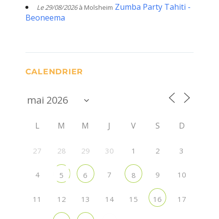
Zumba Party Tahiti -
Le 29/08/2026
à Molsheim
Beoneema
CALENDRIER
L
M
M
J
V
S
D
27
28
29
30
1
2
3
4
7
9
10
5
6
8
11
12
13
14
15
17
16