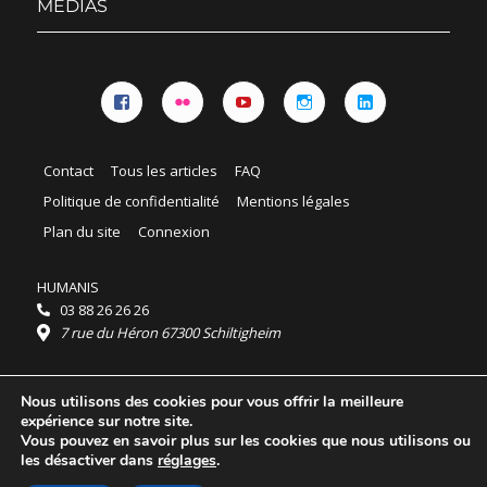
MÉDIAS
Facebook
Flickr
YouTube
Instagram
Linkedin
Contact
Tous les articles
FAQ
Politique de confidentialité
Mentions légales
Plan du site
Connexion
HUMANIS
03 88 26 26 26
7 rue du Héron 67300 Schiltigheim
Horaires :
Nous utilisons des cookies pour vous offrir la meilleure
HUMANIS : du lundi au vendredi 9h - 18h
expérience sur notre site.
Ordidocaz : du lundi au vendredi 8h - 19h
Vous pouvez en savoir plus sur les cookies que nous utilisons ou
© 2025 HUMANIS, tous droits réservés.
les désactiver dans
réglages
.
Licence Creative Commons Attribution 4.0