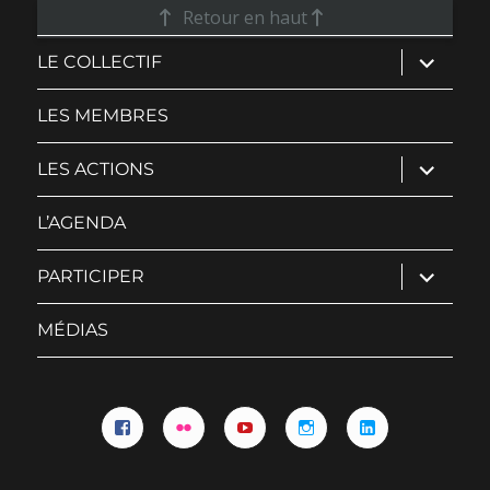
Retour en haut
ouvrir
LE COLLECTIF
le
sous-
menu
LES MEMBRES
ouvrir
LES ACTIONS
le
sous-
menu
L’AGENDA
ouvrir
PARTICIPER
le
sous-
menu
MÉDIAS
Facebook
Flickr
YouTube
Instagram
Linkedin