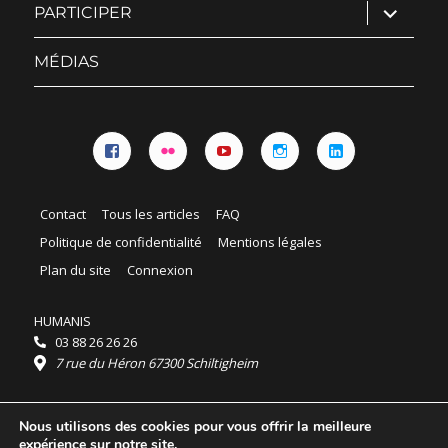
ouvrir
PARTICIPER
le
sous-
menu
MÉDIAS
Facebook
Flickr
YouTube
Instagram
Linkedin
Contact
Tous les articles
FAQ
Politique de confidentialité
Mentions légales
Plan du site
Connexion
HUMANIS
03 88 26 26 26
7 rue du Héron 67300 Schiltigheim
Horaires :
Nous utilisons des cookies pour vous offrir la meilleure
HUMANIS : du lundi au vendredi 9h - 18h
expérience sur notre site.