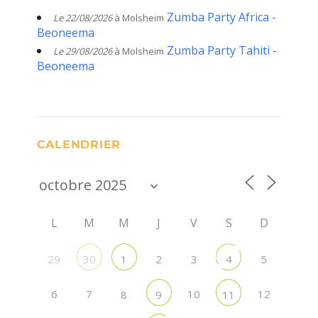
Zumba Party Africa -
Le 22/08/2026
à Molsheim
Beoneema
Zumba Party Tahiti -
Le 29/08/2026
à Molsheim
Beoneema
CALENDRIER
L
M
M
J
V
S
D
29
2
3
5
30
1
4
6
7
10
12
8
9
11