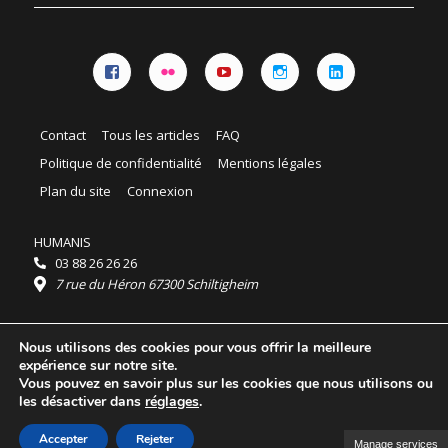
Facebook
Flickr
YouTube
Instagram
Linkedin
Contact
Tous les articles
FAQ
Politique de confidentialité
Mentions légales
Plan du site
Connexion
HUMANIS
03 88 26 26 26
7 rue du Héron 67300 Schiltigheim
Horaires :
Nous utilisons des cookies pour vous offrir la meilleure
HUMANIS : du lundi au vendredi 9h - 18h
expérience sur notre site.
Ordidocaz : du lundi au vendredi 8h - 19h
Vous pouvez en savoir plus sur les cookies que nous utilisons ou
© 2025 HUMANIS, tous droits réservés.
les désactiver dans
réglages
.
Licence Creative Commons Attribution 4.0
International
Accepter
Rejeter
Manage services