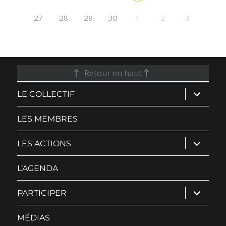
27
28
29
30
1
2
3
Retour en haut
ouvrir
LE COLLECTIF
le
sous-
menu
LES MEMBRES
ouvrir
LES ACTIONS
le
sous-
menu
L’AGENDA
ouvrir
PARTICIPER
le
sous-
menu
MÉDIAS