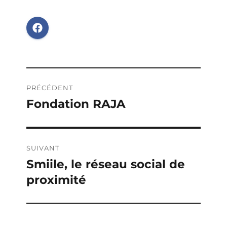
Navigation
PRÉCÉDENT
de
Fondation RAJA
Publication
précédente :
l’article
SUIVANT
Smiile, le réseau social de
Publication
proximité
suivante :