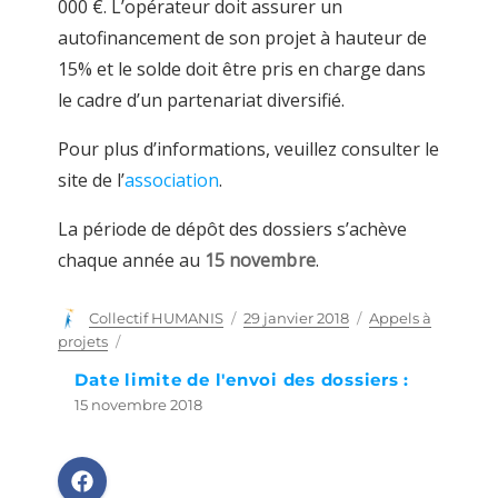
000 €. L’opérateur doit assurer un
autofinancement de son projet à hauteur de
15% et le solde doit être pris en charge dans
le cadre d’un partenariat diversifié.
Pour plus d’informations, veuillez consulter le
site de l’
association
.
La période de dépôt des dossiers s’achève
chaque année au
15 novembre
.
Auteur
Collectif HUMANIS
Publié
29 janvier 2018
Catégories
Appels à
le
projets
Date limite de l'envoi des dossiers :
15 novembre 2018