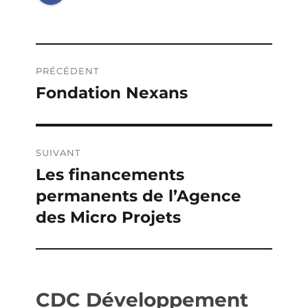
Navigation
PRÉCÉDENT
de
Fondation Nexans
Publication
précédente :
l’article
SUIVANT
Les financements
Publication
permanents de l’Agence
suivante :
des Micro Projets
CDC Développement