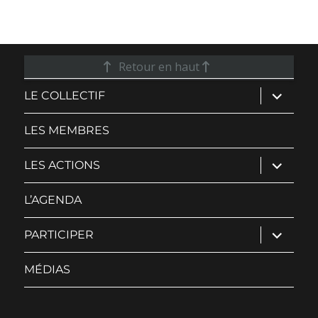
Retour en haut
ouvrir
LE COLLECTIF
le
sous-
menu
LES MEMBRES
ouvrir
LES ACTIONS
le
sous-
menu
L’AGENDA
ouvrir
PARTICIPER
le
sous-
menu
MÉDIAS