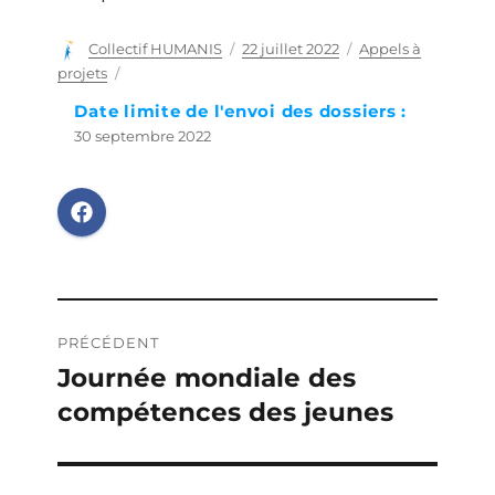
Auteur
Collectif HUMANIS
Publié
22 juillet 2022
Catégories
Appels à
le
projets
Date limite de l'envoi des dossiers :
30 septembre 2022
Navigation
PRÉCÉDENT
de
Journée mondiale des
Publication
compétences des jeunes
précédente :
l’article