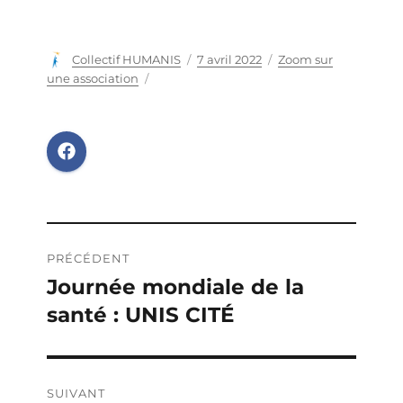
Auteur
Collectif HUMANIS
Publié
7 avril 2022
Catégories
Zoom sur
le
une association
Navigation
PRÉCÉDENT
de
Journée mondiale de la
Publication
santé : UNIS CITÉ
précédente :
l’article
SUIVANT