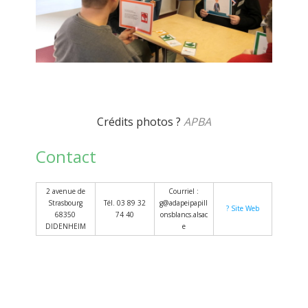
Crédits photos ?
APBA
Contact
2 avenue de
Courriel :
Strasbourg
Tél. 03 89 32
g@adapeipapill
? Site Web
68350
74 40
onsblancs.alsac
DIDENHEIM
e