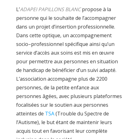
L’
ADAPEI PAPILLONS BLANC
propose à la
personne qui le souhaite de
l’accompagner
dans un projet d’insertion professionnelle
.
Dans cette optique, un
accompagnement
socio
–
professionnel spécifique ainsi qu’un
service d’
accès aux
soins est mis en œuvre
pour
per
mettre aux personnes
en situation
de handicap
de
bénéficier
d’un suivi adapté.
L’association accompagne plus
de 2200
personnes, de la petite enfance aux
personnes âgée
s,
avec plusieurs plateformes
focalisé
es
sur le soutien aux
personnes
atteintes de
TSA
(
Trouble du Spectre de
l’Autisme
),
l
e but étant
de
maintenir leurs
acquis tout en favorisant leur complète