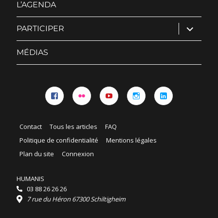
L’AGENDA
ouvrir
PARTICIPER
le
sous-
menu
MÉDIAS
Facebook
Flickr
YouTube
Instagram
Linkedin
Contact
Tous les articles
FAQ
Politique de confidentialité
Mentions légales
Plan du site
Connexion
HUMANIS
03 88 26 26 26
7 rue du Héron 67300 Schiltigheim