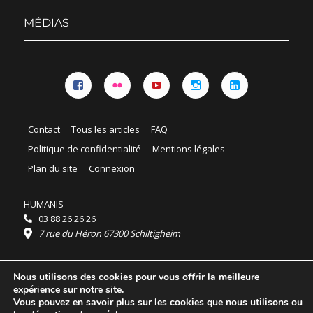
sous-
menu
MÉDIAS
Facebook
Flickr
YouTube
Instagram
Linkedin
Contact
Tous les articles
FAQ
Politique de confidentialité
Mentions légales
Plan du site
Connexion
HUMANIS
03 88 26 26 26
7 rue du Héron 67300 Schiltigheim
Horaires :
Nous utilisons des cookies pour vous offrir la meilleure
HUMANIS : du lundi au vendredi 9h - 18h
expérience sur notre site.
Ordidocaz : du lundi au vendredi 8h - 19h
Vous pouvez en savoir plus sur les cookies que nous utilisons ou
© 2025 HUMANIS, tous droits réservés.