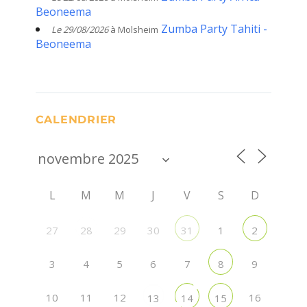
Beoneema
Zumba Party Tahiti -
Le 29/08/2026
à Molsheim
Beoneema
CALENDRIER
L
M
M
J
V
S
D
27
29
30
1
28
31
2
3
4
5
6
7
9
8
10
11
12
16
13
14
15