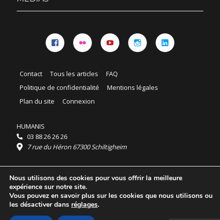
Facebook
Flickr
YouTube
Instagram
Linkedin
Contact
Tous les articles
FAQ
Politique de confidentialité
Mentions légales
Plan du site
Connexion
HUMANIS
03 88 26 26 26
7 rue du Héron 67300 Schiltigheim
Horaires :
Nous utilisons des cookies pour vous offrir la meilleure
HUMANIS : du lundi au vendredi 9h - 18h
expérience sur notre site.
Ordidocaz : du lundi au vendredi 8h - 19h
Vous pouvez en savoir plus sur les cookies que nous utilisons ou
© 2025 HUMANIS, tous droits réservés.
les désactiver dans
réglages
.
Licence Creative Commons Attribution 4.0
International