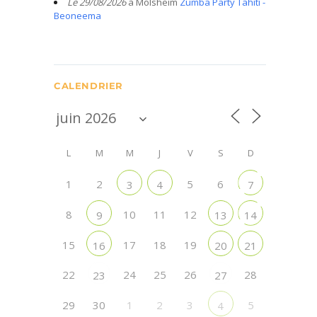
Le 29/08/2026
à Molsheim
Zumba Party Tahiti -
Beoneema
CALENDRIER
L
M
M
J
V
S
D
1
2
5
6
3
4
7
8
10
11
12
9
13
14
15
17
18
19
16
20
21
22
24
25
26
28
23
27
29
30
1
2
3
5
4