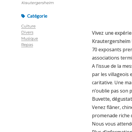
Krautergersheim
Catégorie
Culture
Divers
Vivez une expérie
Musique
Krautergersheim 
Repas
70 exposants pren
associations termi
A l’issue de la me
par les villageois
caritative. Une ma
n’oublie pas son p
Buvette, dégustat
Venez flâner, chi
promenade riche d
Nous vous attend