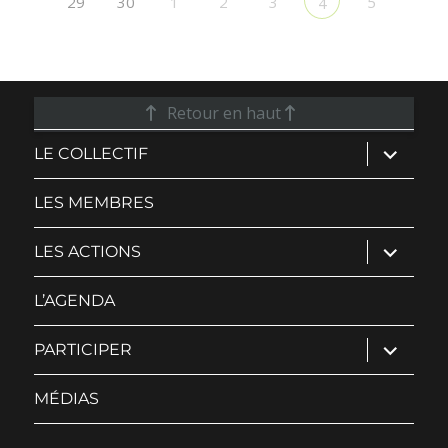
29
30
1
2
3
5
4
Retour en haut
ouvrir
LE COLLECTIF
le
sous-
menu
LES MEMBRES
ouvrir
LES ACTIONS
le
sous-
menu
L’AGENDA
ouvrir
PARTICIPER
le
sous-
menu
MÉDIAS