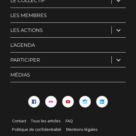
LE COLLECTIF
le
sous-
menu
LES MEMBRES
ouvrir
LES ACTIONS
le
sous-
menu
L’AGENDA
ouvrir
PARTICIPER
le
sous-
menu
MÉDIAS
Facebook
Flickr
YouTube
Instagram
Linkedin
Contact
Tous les articles
FAQ
Politique de confidentialité
Mentions légales