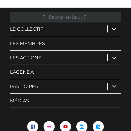
Retour en haut
ouvrir
LE COLLECTIF
le
sous-
menu
LES MEMBRES
ouvrir
LES ACTIONS
le
sous-
menu
L’AGENDA
ouvrir
PARTICIPER
le
sous-
menu
MÉDIAS