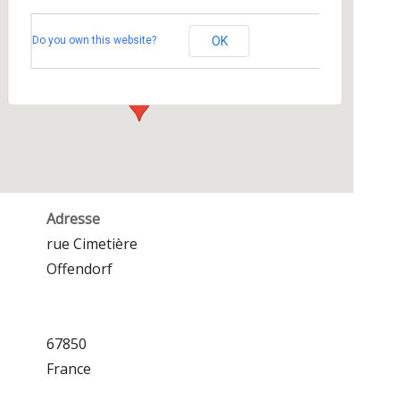
Espace Sportif et Culturel
Do you own this website?
OK
rue Cimetière - Offendorf
Événements
Adresse
rue Cimetière
Offendorf
67850
France