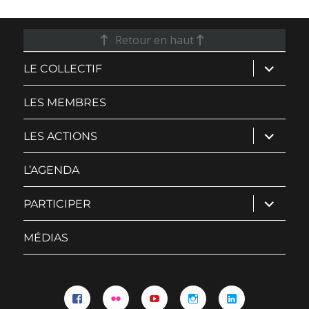
Retour en haut
ouvrir
LE COLLECTIF
le
sous-
menu
LES MEMBRES
ouvrir
LES ACTIONS
le
sous-
menu
L’AGENDA
ouvrir
PARTICIPER
le
sous-
menu
MÉDIAS