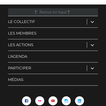
Retour en haut
ouvrir
LE COLLECTIF
le
sous-
menu
LES MEMBRES
ouvrir
LES ACTIONS
le
sous-
menu
L’AGENDA
ouvrir
PARTICIPER
le
sous-
menu
MÉDIAS