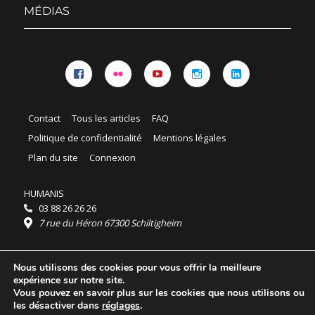
menu
MÉDIAS
Facebook
Flickr
YouTube
Instagram
Linkedin
Contact
Tous les articles
FAQ
Politique de confidentialité
Mentions légales
Plan du site
Connexion
HUMANIS
03 88 26 26 26
7 rue du Héron 67300 Schiltigheim
Horaires :
Nous utilisons des cookies pour vous offrir la meilleure
HUMANIS : du lundi au vendredi 9h - 18h
expérience sur notre site.
Ordidocaz : du lundi au vendredi 8h - 19h
Vous pouvez en savoir plus sur les cookies que nous utilisons ou
© 2025 HUMANIS, tous droits réservés.
les désactiver dans
réglages
.
Licence Creative Commons Attribution 4.0