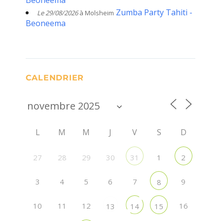
Zumba Party Tahiti -
Le 29/08/2026
à Molsheim
Beoneema
CALENDRIER
L
M
M
J
V
S
D
27
29
30
1
28
31
2
3
4
5
6
7
9
8
10
11
12
16
13
14
15