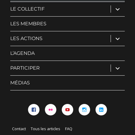
ouvrir
LE COLLECTIF
le
sous-
menu
LES MEMBRES
ouvrir
LES ACTIONS
le
sous-
menu
L’AGENDA
ouvrir
PARTICIPER
le
sous-
menu
MÉDIAS
Facebook
Flickr
YouTube
Instagram
Linkedin
Contact
Tous les articles
FAQ