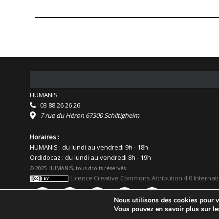
suivante :
HUMANIS
03 88 26 26 26
7 rue du Héron 67300 Schiltigheim
Horaires :
HUMANIS : du lundi au vendredi 9h - 18h
Ordidocaz : du lundi au vendredi 8h - 19h
© 2025 HUMANIS, tous droits réservés.
Licence Creative Commons Attribution 4.0 Internat
Nous utilisons des cookies pour vo
Vous pouvez en savoir plus sur le
Facebook
Flickr
YouTube
Instagram
Linkedin