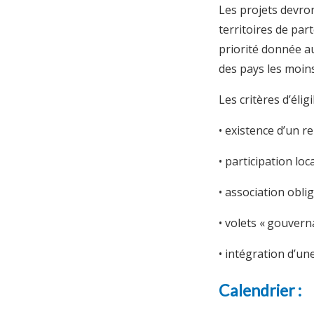
Les projets devron
territoires de par
priorité donnée au
des pays les moins
Les critères d’éli
• existence d’un rel
• participation lo
• association obli
• volets « gouverna
• intégration d’un
Calendrier :