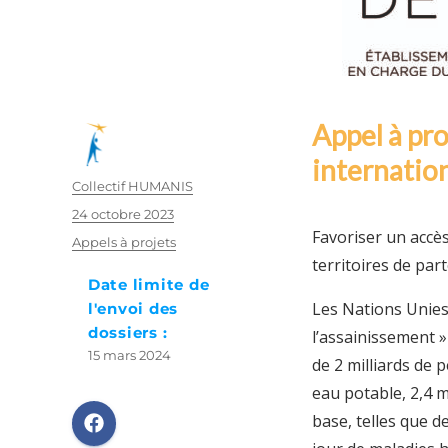
Appel à pro
internation
Auteur
Collectif HUMANIS
Publié
24 octobre 2023
Favoriser un accès
le
Catégories
Appels à projets
territoires de par
Date limite de
Les Nations Unies 
l'envoi des
dossiers :
l’assainissement 
15 mars 2024
de 2 milliards de
eau potable, 2,4 m
base, telles que d