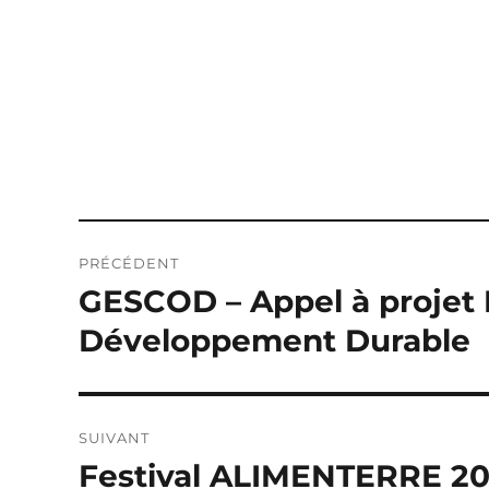
Navigation
PRÉCÉDENT
de
GESCOD – Appel à projet 
Publication
précédente :
l’article
Développement Durable
SUIVANT
Festival ALIMENTERRE 202
Publication