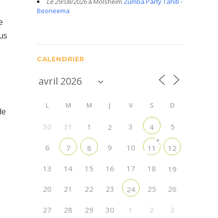
Le 29/08/2026
à Molsheim
Zumba Party Tahiti -
Beoneema
e
us
CALENDRIER
L
M
M
J
V
S
D
de
30
31
1
3
5
2
4
+
6
9
10
7
8
11
12
13
14
15
16
17
18
19
20
21
22
23
25
26
24
27
28
29
30
1
2
3