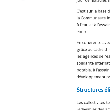
jour de maladies h
C’est sur la base
la Communauté int
à l’eau et à l’ass
eau ».
En cohérence avec 
grâce au cadre d’i
les agences de l’e
solidarité internati
potable, à l’assai
développement pou
Structures él
Les collectivités t
redevables des age