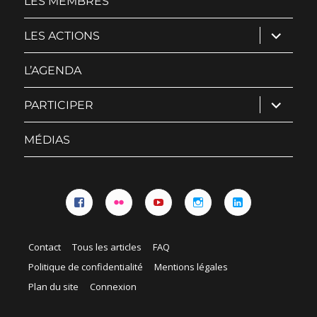
LES MEMBRES
ouvrir
LES ACTIONS
le
sous-
menu
L’AGENDA
ouvrir
PARTICIPER
le
sous-
menu
MÉDIAS
Facebook
Flickr
YouTube
Instagram
Linkedin
Contact
Tous les articles
FAQ
Politique de confidentialité
Mentions légales
Plan du site
Connexion