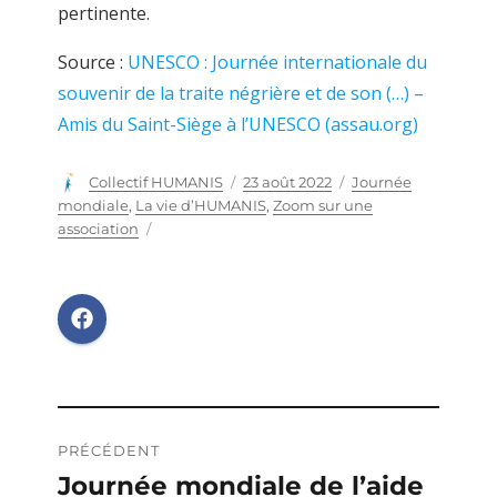
pertinente.
Source :
UNESCO : Journée internationale du
souvenir de la traite négrière et de son (…) –
Amis du Saint-Siège à l’UNESCO (assau.org)
Auteur
Collectif HUMANIS
Publié
23 août 2022
Catégories
Journée
le
mondiale
,
La vie d’HUMANIS
,
Zoom sur une
association
Navigation
PRÉCÉDENT
de
Journée mondiale de l’aide
Publication