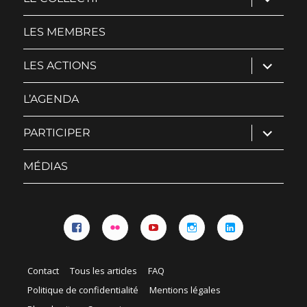
le
sous-
menu
LES MEMBRES
ouvrir
LES ACTIONS
le
sous-
menu
L’AGENDA
ouvrir
PARTICIPER
le
sous-
menu
MÉDIAS
Facebook
Flickr
YouTube
Instagram
Linkedin
Contact
Tous les articles
FAQ
Politique de confidentialité
Mentions légales