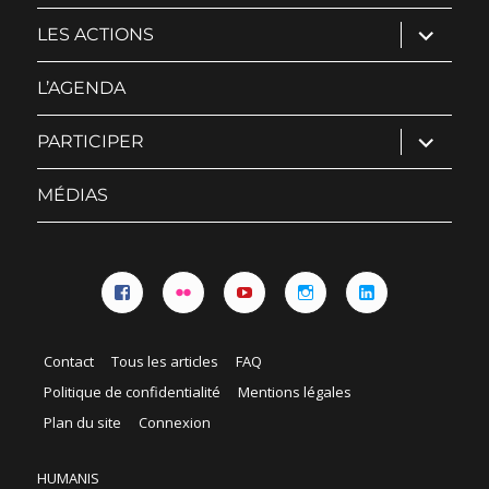
ouvrir
LES ACTIONS
le
sous-
menu
L’AGENDA
ouvrir
PARTICIPER
le
sous-
menu
MÉDIAS
Facebook
Flickr
YouTube
Instagram
Linkedin
Contact
Tous les articles
FAQ
Politique de confidentialité
Mentions légales
Plan du site
Connexion
HUMANIS