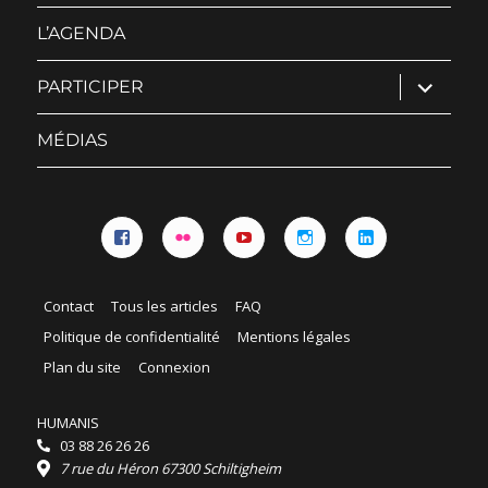
sous-
menu
L’AGENDA
ouvrir
PARTICIPER
le
sous-
menu
MÉDIAS
Facebook
Flickr
YouTube
Instagram
Linkedin
Contact
Tous les articles
FAQ
Politique de confidentialité
Mentions légales
Plan du site
Connexion
HUMANIS
03 88 26 26 26
7 rue du Héron 67300 Schiltigheim