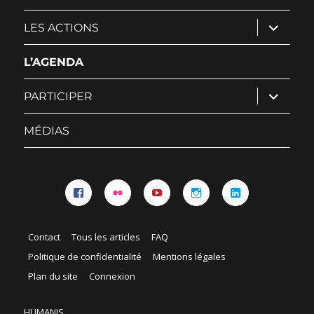
ouvrir
LES ACTIONS
le
sous-
menu
L’AGENDA
ouvrir
PARTICIPER
le
sous-
menu
MÉDIAS
Facebook
Flickr
YouTube
Instagram
Linkedin
Contact
Tous les articles
FAQ
Politique de confidentialité
Mentions légales
Plan du site
Connexion
HUMANIS