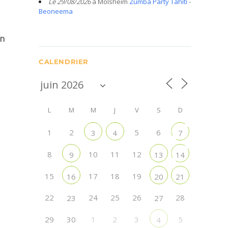
Le 29/08/2026
à Molsheim
Zumba Party Tahiti -
Beoneema
un
CALENDRIER
L
M
M
J
V
S
D
1
2
5
6
3
4
7
8
10
11
12
9
13
14
15
17
18
19
16
20
21
22
24
25
26
28
23
27
29
30
1
2
3
5
4