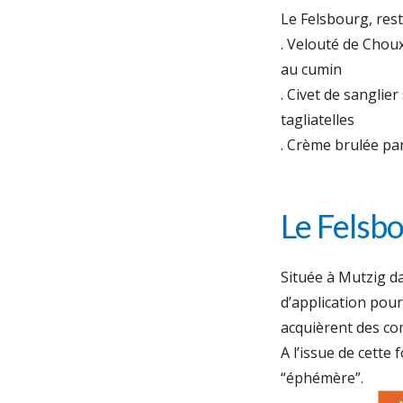
Le Felsbourg, res
. Velouté de Choux
au cumin
. Civet de sanglie
tagliatelles
. Crème brulée p
Le Felsb
Située à Mutzig da
d’application pour
acquièrent des co
A l’issue de cette
“éphémère”.