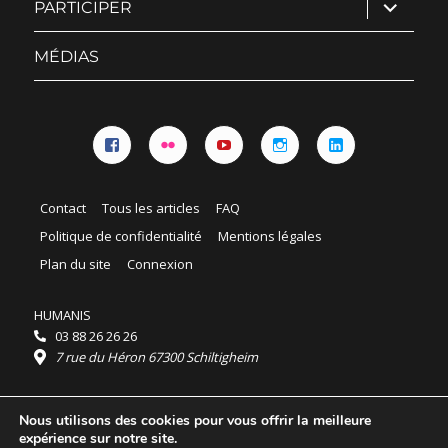
ouvrir
PARTICIPER
le
sous-
menu
MÉDIAS
Facebook
Flickr
YouTube
Instagram
Linkedin
Contact
Tous les articles
FAQ
Politique de confidentialité
Mentions légales
Plan du site
Connexion
HUMANIS
03 88 26 26 26
7 rue du Héron 67300 Schiltigheim
Horaires :
Nous utilisons des cookies pour vous offrir la meilleure
HUMANIS : du lundi au vendredi 9h - 18h
expérience sur notre site.
Ordidocaz : du lundi au vendredi 8h - 19h