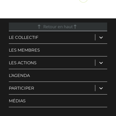
Retour en haut
ouvrir
LE COLLECTIF
le
sous-
menu
LES MEMBRES
ouvrir
LES ACTIONS
le
sous-
menu
L’AGENDA
ouvrir
PARTICIPER
le
sous-
menu
MÉDIAS