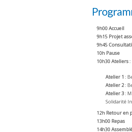
Progra
9h00
Accueil
9h15
Projet ass
9h45
Consultat
10h
Pause
10h30
Ateliers
:
Atelier 1
: 
Atelier 2
: B
Atelier 3
: M
Solidarité I
12h
Retour en p
13h00
Repas
14h30
Assemblé