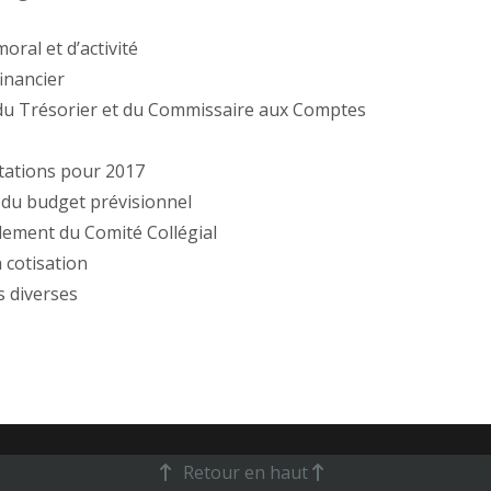
oral et d’activité
inancier
du Trésorier et du Commissaire aux Comptes
ntations pour 2017
 du budget prévisionnel
lement du Comité Collégial
a cotisation
s diverses
Retour en haut