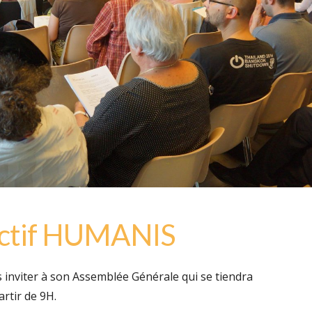
ectif HUMANIS
us inviter à son Assemblée Générale qui se tiendra
artir de 9H.