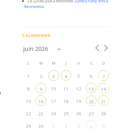
Le 22/08/2026
à Molsheim
Zumba Party Africa
- Beoneema
CALENDRIER
L
M
M
J
V
S
D
1
2
5
6
3
4
7
8
10
11
12
9
13
14
a
15
17
18
19
16
20
21
22
24
25
26
28
23
27
29
30
1
2
3
5
4