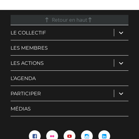
Retour en haut
ouvrir
LE COLLECTIF
le
sous-
menu
LES MEMBRES
ouvrir
LES ACTIONS
le
sous-
menu
L’AGENDA
ouvrir
PARTICIPER
le
sous-
menu
MÉDIAS