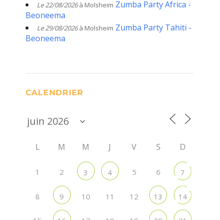
Zumba Party Africa -
Le 22/08/2026
à Molsheim
Beoneema
Zumba Party Tahiti -
Le 29/08/2026
à Molsheim
Beoneema
CALENDRIER
L
M
M
J
V
S
D
1
2
5
6
3
4
7
8
10
11
12
9
13
14