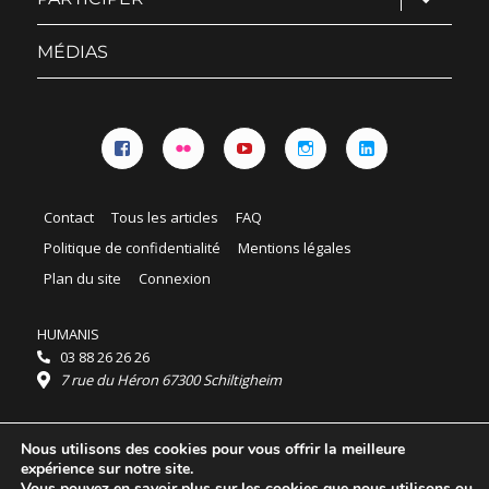
le
sous-
menu
MÉDIAS
Facebook
Flickr
YouTube
Instagram
Linkedin
Contact
Tous les articles
FAQ
Politique de confidentialité
Mentions légales
Plan du site
Connexion
HUMANIS
03 88 26 26 26
7 rue du Héron 67300 Schiltigheim
Horaires :
Nous utilisons des cookies pour vous offrir la meilleure
HUMANIS : du lundi au vendredi 9h - 18h
expérience sur notre site.
Ordidocaz : du lundi au vendredi 8h - 19h
Vous pouvez en savoir plus sur les cookies que nous utilisons ou