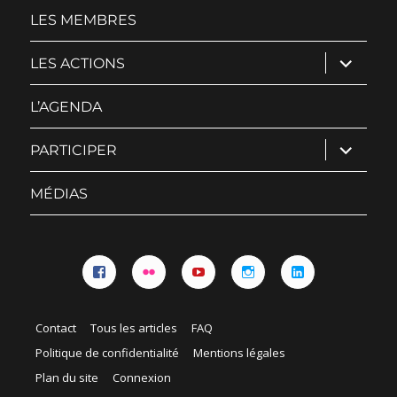
menu
LES MEMBRES
ouvrir
LES ACTIONS
le
sous-
menu
L’AGENDA
ouvrir
PARTICIPER
le
sous-
menu
MÉDIAS
Facebook
Flickr
YouTube
Instagram
Linkedin
Contact
Tous les articles
FAQ
Politique de confidentialité
Mentions légales
Plan du site
Connexion