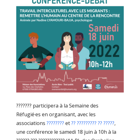
??????? participera à la Semaine des
Réfugié·es en organisant, avec les
associations
????????
et
?? ????????? ?? ?????
,
une conférence le samedi 18 juin à 10h à la