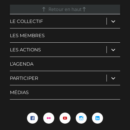
Retour en haut
ouvrir
LE COLLECTIF
le
sous-
menu
LES MEMBRES
ouvrir
LES ACTIONS
le
sous-
menu
L’AGENDA
ouvrir
PARTICIPER
le
sous-
menu
MÉDIAS
Facebook
Flickr
YouTube
Instagram
Linkedin