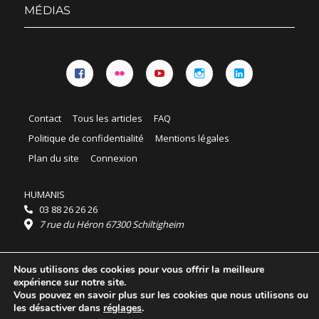
menu
MÉDIAS
Facebook
Flickr
YouTube
Instagram
Linkedin
Contact
Tous les articles
FAQ
Politique de confidentialité
Mentions légales
Plan du site
Connexion
HUMANIS
03 88 26 26 26
7 rue du Héron 67300 Schiltigheim
Horaires :
Nous utilisons des cookies pour vous offrir la meilleure
HUMANIS : du lundi au vendredi 9h - 18h
expérience sur notre site.
Ordidocaz : du lundi au vendredi 8h - 19h
Vous pouvez en savoir plus sur les cookies que nous utilisons ou
© 2025 HUMANIS, tous droits réservés.
les désactiver dans
réglages
.
Licence Creative Commons Attribution 4.0