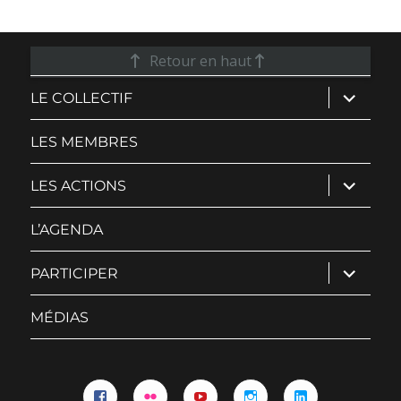
Retour en haut
ouvrir
LE COLLECTIF
le
sous-
menu
LES MEMBRES
ouvrir
LES ACTIONS
le
sous-
menu
L’AGENDA
ouvrir
PARTICIPER
le
sous-
menu
MÉDIAS