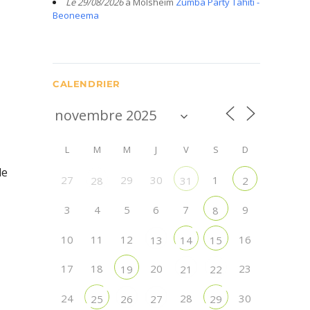
Le 29/08/2026
à Molsheim
Zumba Party Tahiti -
Beoneema
CALENDRIER
L
M
M
J
V
S
D
le
27
29
30
1
28
31
2
3
4
5
6
7
9
8
10
11
12
16
13
14
15
17
18
20
23
19
21
22
24
28
30
25
26
27
29