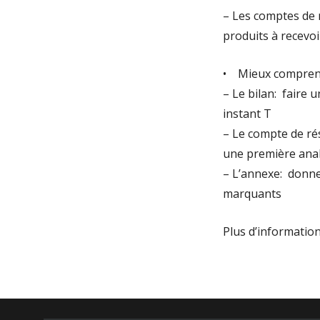
– Les comptes de r
produits à recevoir
• Mieux comprendr
– Le bilan: faire u
instant T
– Le compte de rés
une première ana
– L’annexe: donne
marquants
Plus d’informatio