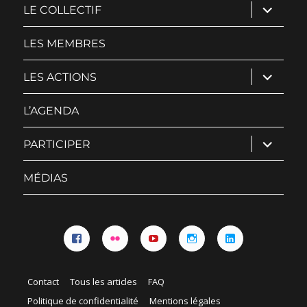
ouvrir
LE COLLECTIF
le
sous-
menu
LES MEMBRES
ouvrir
LES ACTIONS
le
sous-
menu
L’AGENDA
ouvrir
PARTICIPER
le
sous-
menu
MÉDIAS
Facebook
Flickr
YouTube
Instagram
Linkedin
Contact
Tous les articles
FAQ
Politique de confidentialité
Mentions légales